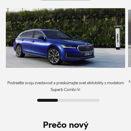
N
Podnieťte svoju zvedavosť a preskúmajte svet eMobility s modelom
Superb Combi iV.
Prečo nový