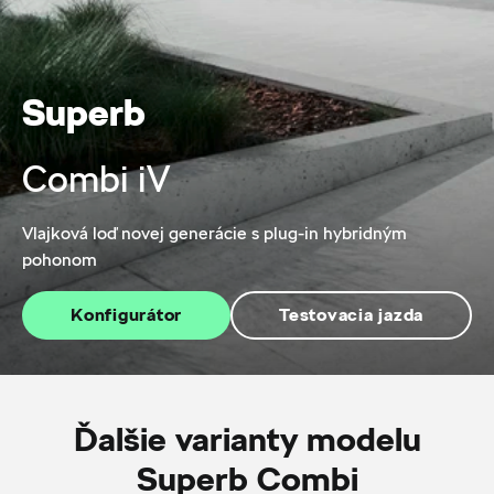
Superb
Combi iV
Vlajková loď novej generácie s plug-in hybridným
pohonom
Konfigurátor
Testovacia jazda
Ďalšie varianty modelu
Superb Combi