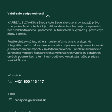
Vylúčenie zodpovednosti
KARIREAL SLOVAKIA a Škoda Auto Slovensko s.r.o. si vyhradzujú právo
zmeny cien, farieb a technických dát modelov tu zobrazených a opísaných
bez predchádzajúceho upozornenia. Autori servera si vyhradzujú právo chýb
zápisu a omylu.
Použité obrázky sú ilustračné a majú len informatívny charakter. Na
fotografiách môžu byť zobrazené modely s príplatkovou výbavou, ktorá nie
je štandardom pre modely v základnom prevedení. Pre bližšie informácie o
sortimente modelov, štandardných a mimoriadnych výbavách, aktuálnych
cenách, podmienkach a termínoch dodávok, kontaktujte nášho predajcu
vozidiel Škoda.
Informácie
+421 800 113 117
E-mail
recepcia@karireal.sk