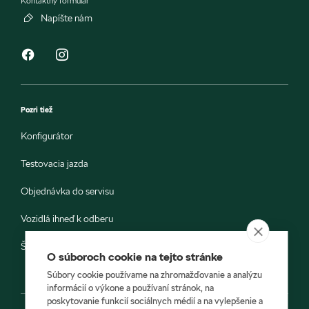
Kontaktný formulár
Napíšte nám
Pozri tiež
Konfigurátor
Testovacia jazda
Objednávka do servisu
Vozidlá ihneď k odberu
Škoda E-shop
O súboroch cookie na tejto stránke
Súbory cookie používame na zhromažďovanie a analýzu
informácií o výkone a používaní stránok, na
poskytovanie funkcií sociálnych médií a na vylepšenie a