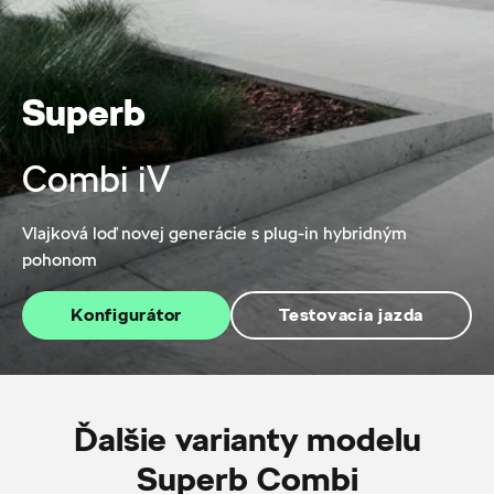
Superb
Combi iV
Vlajková loď novej generácie s plug-in hybridným
pohonom
Konfigurátor
Testovacia jazda
Ďalšie varianty modelu
Superb Combi