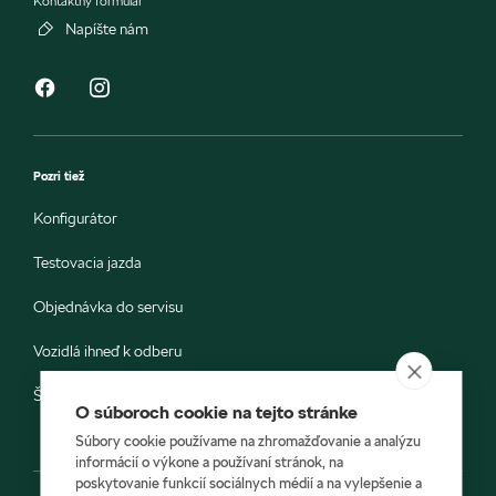
Kontaktný formulár
Napíšte nám
Pozri tiež
Konfigurátor
Testovacia jazda
Objednávka do servisu
Vozidlá ihneď k odberu
Škoda E-shop
O súboroch cookie na tejto stránke
Súbory cookie používame na zhromažďovanie a analýzu
informácií o výkone a používaní stránok, na
poskytovanie funkcií sociálnych médií a na vylepšenie a