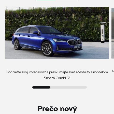
N
Podnieťte svoju zvedavosť a preskúmajte svet eMobility s modelom
Superb Combi iV.
Prečo nový