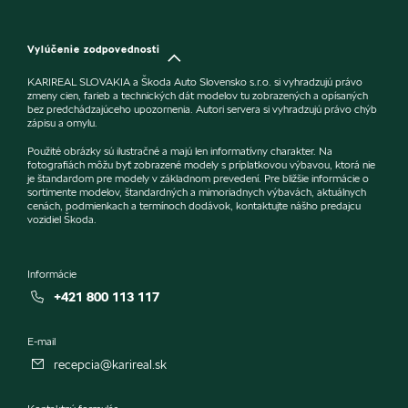
Vylúčenie zodpovednosti
KARIREAL SLOVAKIA a Škoda Auto Slovensko s.r.o. si vyhradzujú právo
zmeny cien, farieb a technických dát modelov tu zobrazených a opísaných
bez predchádzajúceho upozornenia. Autori servera si vyhradzujú právo chýb
zápisu a omylu.
Použité obrázky sú ilustračné a majú len informatívny charakter. Na
fotografiách môžu byť zobrazené modely s príplatkovou výbavou, ktorá nie
je štandardom pre modely v základnom prevedení. Pre bližšie informácie o
sortimente modelov, štandardných a mimoriadnych výbavách, aktuálnych
cenách, podmienkach a termínoch dodávok, kontaktujte nášho predajcu
vozidiel Škoda.
Informácie
+421 800 113 117
E-mail
recepcia@karireal.sk