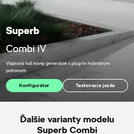
Superb
Combi iV
Vlajková loď novej generácie s plug-in hybridným
pohonom
Konfigurátor
Testovacia jazda
Ďalšie varianty modelu
Superb Combi