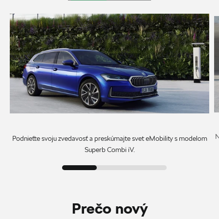
N
Podnieťte svoju zvedavosť a preskúmajte svet eMobility s modelom
Superb Combi iV.
Prečo nový