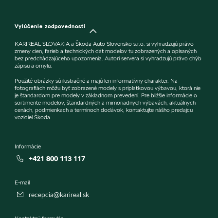
Vylúčenie zodpovednosti
KARIREAL SLOVAKIA a Škoda Auto Slovensko s.r.o. si vyhradzujú právo
zmeny cien, farieb a technických dát modelov tu zobrazených a opísaných
bez predchádzajúceho upozornenia. Autori servera si vyhradzujú právo chýb
zápisu a omylu.
Použité obrázky sú ilustračné a majú len informatívny charakter. Na
fotografiách môžu byť zobrazené modely s príplatkovou výbavou, ktorá nie
je štandardom pre modely v základnom prevedení. Pre bližšie informácie o
sortimente modelov, štandardných a mimoriadnych výbavách, aktuálnych
cenách, podmienkach a termínoch dodávok, kontaktujte nášho predajcu
vozidiel Škoda.
Informácie
+421 800 113 117
E-mail
recepcia@karireal.sk