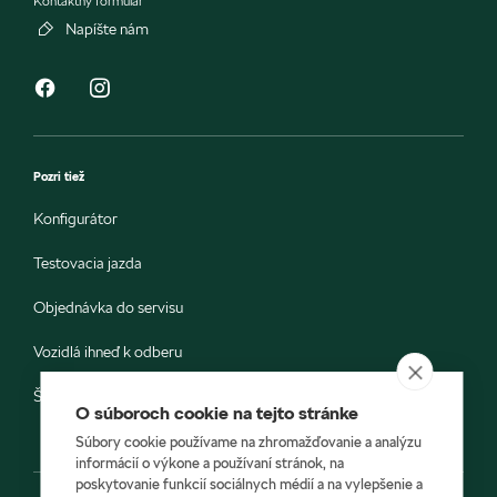
Kontaktný formulár
Napíšte nám
Pozri tiež
Konfigurátor
Testovacia jazda
Objednávka do servisu
Vozidlá ihneď k odberu
Škoda E-shop
O súboroch cookie na tejto stránke
Súbory cookie používame na zhromažďovanie a analýzu
informácií o výkone a používaní stránok, na
poskytovanie funkcií sociálnych médií a na vylepšenie a