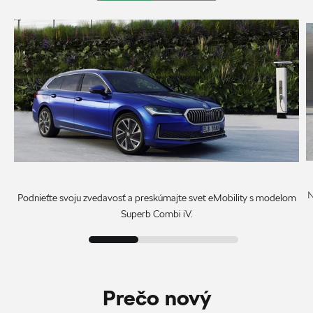
N
Podnieťte svoju zvedavosť a preskúmajte svet eMobility s modelom
Superb Combi iV.
Prečo nový