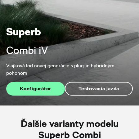
Superb
Combi iV
Vlajková loď novej generácie s plug-in hybridným
pohonom
Konfigurátor
Testovacia jazda
Ďalšie varianty modelu
Superb Combi