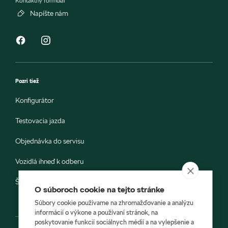
Kontaktný formulár
Napíšte nám
Pozri tiež
Konfigurátor
Testovacia jazda
Objednávka do servisu
Vozidlá ihneď k odberu
Škoda E-shop
O súboroch cookie na tejto stránke
Súbory cookie používame na zhromažďovanie a analýzu
informácií o výkone a používaní stránok, na
poskytovanie funkcií sociálnych médií a na vylepšenie a