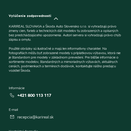
Vylúčenie zodpovednosti
KARIREAL SLOVAKIA a Škoda Auto Slovensko s.r.o. si vyhradzujú právo
zmeny cien, farieb a technických dát modelov tu zobrazených a opísaných
bez predchádzajúceho upozornenia. Autori servera si vyhradzujú právo chýb
zápisu a omylu.
Použité obrázky sú ilustračné a majú len informatívny charakter. Na
fotografiách môžu byť zobrazené modely s príplatkovou výbavou, ktorá nie
je štandardom pre modely v základnom prevedení. Pre bližšie informácie o
sortimente modelov, štandardných a mimoriadnych výbavách, aktuálnych
cenách, podmienkach a termínoch dodávok, kontaktujte nášho predajcu
vozidiel Škoda.
Informácie
+421 800 113 117
E-mail
recepcia@karireal.sk