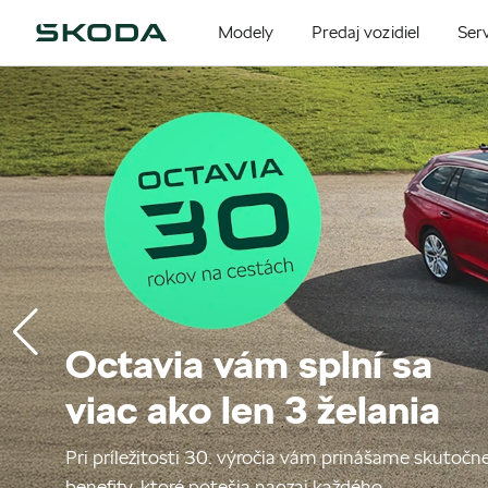
Modely
Predaj vozidiel
Serv
Octavia vám splní sa
viac ako len 3 želania
Pri príležitosti 30. výročia vám prinášame skutočn
benefity, ktoré potešia naozaj každého