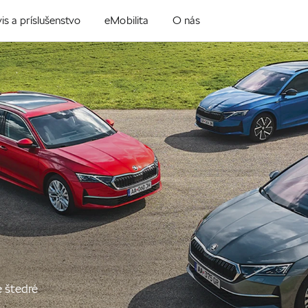
is a príslušenstvo
eMobilita
O nás
e štedré