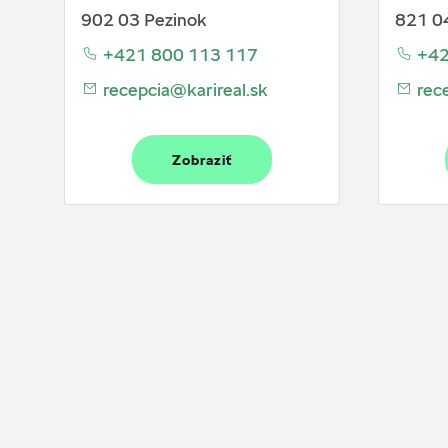
902 03 Pezinok
821 04
+421 800 113 117
+42
recepcia@karireal.sk
rece
Zobraziť