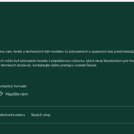
 cien, farieb a technických dát modelov tu zobrazených a opísaných bez predchádzajúc
fiách môžu byť zobrazené modely s príplatkovou výbavou, ktorá nie je štandardom pre mo
termínoch dodávok, kontaktujte nášho predajcu vozidiel Škoda.
ontaktný formulár
Napíšte nám
dlá ihneď k odberu
Škoda E-shop