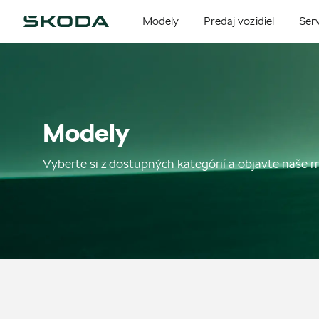
Modely
Predaj vozidiel
Serv
Modely
Vyberte si z dostupných kategórií a objavte naše 