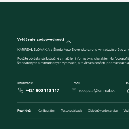
Vylúčenie zodpovednosti
KARIREAL SLOVAKIA a Škoda Auto Slovensko s.r.o. si vyhradzujú právo zmeny
Použité obrázky sú ilustračné a majú len informatívny charakter. Na fotogra
štandardných a mimoriadnych výbavách, aktuálnych cenách, podmienkach a 
Informácie
E-mail
K
+421 800 113 117
recepcia@karireal.sk
Pozri tiež
Konfigurátor
Testovacia jazda
Objednávka do servisu
Vozi