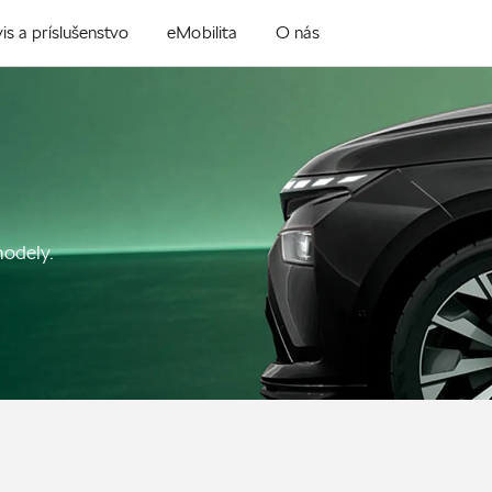
is a príslušenstvo
eMobilita
O nás
modely.