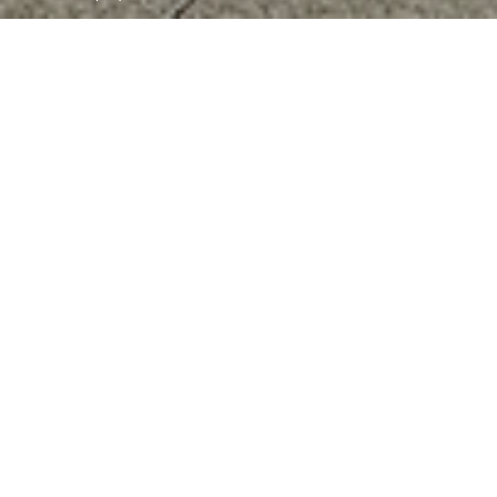
Táto nová verzia softvéru sa nazýva ME 3.0 a
zahŕňa aktualizácie funkcií, ovládacích prvkov a
dizajnu informaiment systému. Vylepšená správa
batérie zlepšuje dojazd vášho auta a zvyšuje
účinnosť nabíjania, čo znamená kratšie časy.
Súčasťou tejto aktualizácie je aj rozšírená ponuka