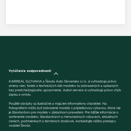
Vylúčenie zodpovednosti
KARIREAL SLOVAKIA a Škoda Auto Slovensko s.r.o. si vyhradzujú právo
zmeny cien, farieb a technických dát modelov tu zobrazených a opísaných
bez predchádzajúceho upozornenia. Autori servera si vyhradzujú právo chýb
zápisu a omylu.
Použité obrázky sú ilustračné a majú len informatívny charakter. Na
fotografiách môžu byť zobrazené modely s príplatkovou výbavou, ktorá nie
je štandardom pre modely v základnom prevedení. Pre bližšie informácie o
sortimente modelov, štandardných a mimoriadnych výbavách, aktuálnych
cenách, podmienkach a termínoch dodávok, kontaktujte nášho predajcu
vozidiel Škoda.