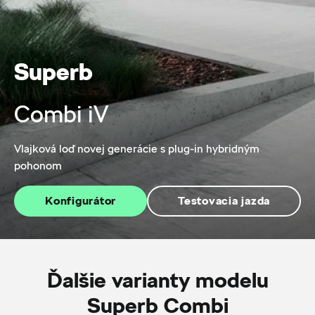
Superb
Combi iV
Vlajková loď novej generácie s plug-in hybridným
pohonom
Konfigurátor
Testovacia jazda
Ďalšie varianty modelu
Superb Combi