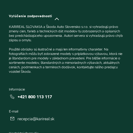
Vylúčenie zodpovednosti
KARIREAL SLOVAKIA a Škoda Auto Slovensko s.r.o. si vyhradzujú právo
zmeny cien, farieb a technických dát modelov tu zobrazených a opísaných
bez predchádzajúceho upozornenia. Autori servera si vyhradzujú právo chýb
zápisu a omylu.
Použité obrázky sú ilustračné a majú len informatívny charakter. Na
fotografiách môžu byť zobrazené modely s príplatkovou výbavou, ktorá nie
je štandardom pre modely v základnom prevedení. Pre bližšie informácie o
sortimente modelov, štandardných a mimoriadnych výbavách, aktuálnych
cenách, podmienkach a termínoch dodávok, kontaktujte nášho predajcu
vozidiel Škoda.
Informácie
+421 800 113 117
E-mail
recepcia@karireal.sk