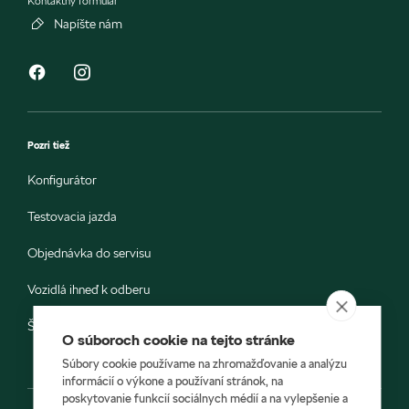
Kontaktný formulár
Napíšte nám
Pozri tiež
Konfigurátor
Testovacia jazda
Objednávka do servisu
Vozidlá ihneď k odberu
Škoda E-shop
O súboroch cookie na tejto stránke
Súbory cookie používame na zhromažďovanie a analýzu
informácií o výkone a používaní stránok, na
poskytovanie funkcií sociálnych médií a na vylepšenie a