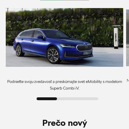
N
Podnieťte svoju zvedavosť a preskúmajte svet eMobility s modelom
Superb Combi iV.
Prečo nový