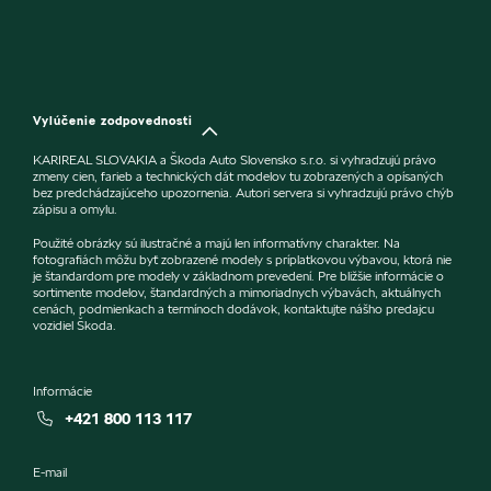
Vylúčenie zodpovednosti
KARIREAL SLOVAKIA a Škoda Auto Slovensko s.r.o. si vyhradzujú právo
zmeny cien, farieb a technických dát modelov tu zobrazených a opísaných
bez predchádzajúceho upozornenia. Autori servera si vyhradzujú právo chýb
zápisu a omylu.
Použité obrázky sú ilustračné a majú len informatívny charakter. Na
fotografiách môžu byť zobrazené modely s príplatkovou výbavou, ktorá nie
je štandardom pre modely v základnom prevedení. Pre bližšie informácie o
sortimente modelov, štandardných a mimoriadnych výbavách, aktuálnych
cenách, podmienkach a termínoch dodávok, kontaktujte nášho predajcu
vozidiel Škoda.
Informácie
+421 800 113 117
E-mail