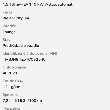
1,5 TSI m-HEV 110 kW 7-stup. automat.
Farba
Biela Purity uni
Interiér
Lounge
Stav
Predvádzacie vozidlo
Identifikačné číslo vozidla (VIN)
TMBJN8NZ5TC032540
Číslo komisie
407821
Emisie CO
2
121
g/km
Spotreba
7,2 | 4,5 | 5,3
l/100km
Typ paliva