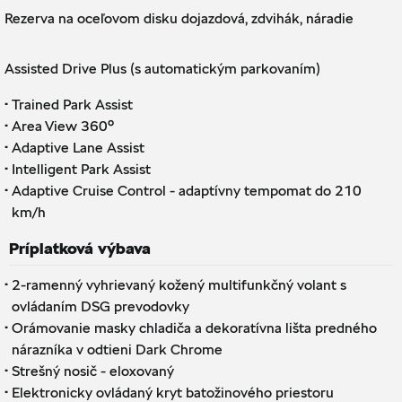
Rezerva na oceľovom disku dojazdová, zdvihák, náradie
Assisted Drive Plus (s automatickým parkovaním)
·
Trained Park Assist
·
Area View 360°
·
Adaptive Lane Assist
·
Intelligent Park Assist
·
Adaptive Cruise Control - adaptívny tempomat do 210
km/h
Príplatková výbava
·
2-ramenný vyhrievaný kožený multifunkčný volant s
ovládaním DSG prevodovky
·
Orámovanie masky chladiča a dekoratívna lišta predného
nárazníka v odtieni Dark Chrome
·
Strešný nosič - eloxovaný
·
Elektronicky ovládaný kryt batožinového priestoru