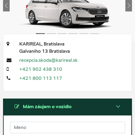
Previous
Ne
KARIREAL, Bratislava
Galvaniho 13
Bratislava
recepcia.skoda@karireal.sk
+421 902 438 310
+421 800 113 117
Mám záujem o vozidlo