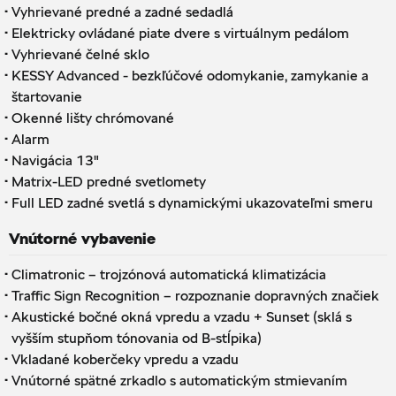
·
Vyhrievané predné a zadné sedadlá
·
Elektricky ovládané piate dvere s virtuálnym pedálom
·
Vyhrievané čelné sklo
·
KESSY Advanced - bezkľúčové odomykanie, zamykanie a
štartovanie
·
Okenné lišty chrómované
·
Alarm
·
Navigácia 13"
·
Matrix-LED predné svetlomety
·
Full LED zadné svetlá s dynamickými ukazovateľmi smeru
Vnútorné vybavenie
·
Climatronic – trojzónová automatická klimatizácia
·
Traffic Sign Recognition – rozpoznanie dopravných značiek
·
Akustické bočné okná vpredu a vzadu + Sunset (sklá s
vyšším stupňom tónovania od B-stĺpika)
·
Vkladané koberčeky vpredu a vzadu
·
Vnútorné spätné zrkadlo s automatickým stmievaním