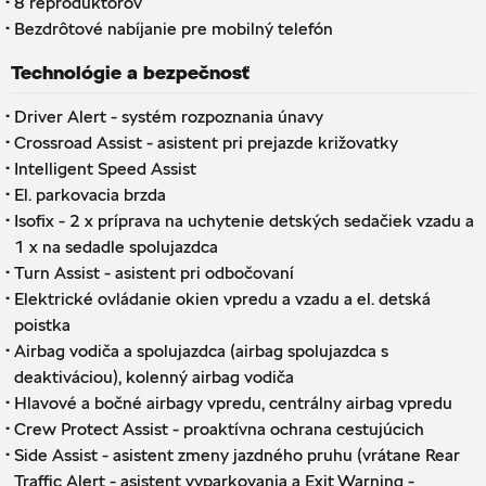
·
8 reproduktorov
·
Bezdrôtové nabíjanie pre mobilný telefón
Technológie a bezpečnosť
·
Driver Alert - systém rozpoznania únavy
·
Crossroad Assist - asistent pri prejazde križovatky
·
Intelligent Speed ​​​​Assist
·
El. parkovacia brzda
·
Isofix - 2 x príprava na uchytenie detských sedačiek vzadu a
1 x na sedadle spolujazdca
·
Turn Assist - asistent pri odbočovaní
·
Elektrické ovládanie okien vpredu a vzadu a el. detská
poistka
·
Airbag vodiča a spolujazdca (airbag spolujazdca s
deaktiváciou), kolenný airbag vodiča
·
Hlavové a bočné airbagy vpredu, centrálny airbag vpredu
·
Crew Protect Assist - proaktívna ochrana cestujúcich
·
Side Assist - asistent zmeny jazdného pruhu (vrátane Rear
Traffic Alert - asistent vyparkovania a Exit Warning -