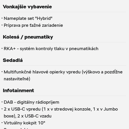
Vonkajšie vybavenie
·
Nameplate set "Hybrid"
·
Príprava pre ťažné zariadenie
Kolesá / pneumatiky
·
RKA+ - systém kontroly tlaku v pneumatikách
Sedadlá
·
Multifunkčné hlavové opierky vpredu (výškovo a pozdĺžne
nastaviteľné)
Infotainment
·
DAB - digitálny rádiopríjem
·
2 x USB-C vpredu (1 x v stredovej konzole, 1 x v Jumbo
boxe), 2 x USB-C vzadu
·
Virtuálny kokpit 10"