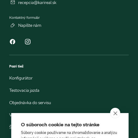
recepcia@karireal.sk
Kontaktný formulár
Napíšte nám
Pozri tiež
Konfigurátor
Testovacia jazda
Objednávka do servisu
Vozidlá ihneď k odberu
O súboroch cookie na tejto stránke
Škoda E-shop
Súbory cookie používame na zhromažďovanie a analýzu