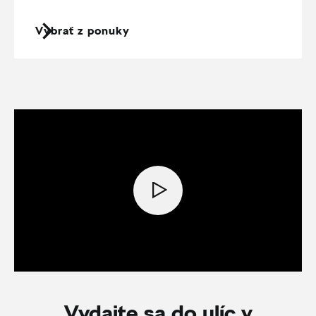
Vybrať z ponuky
Vydajte sa do ulíc v