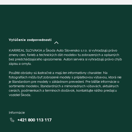
Vylúčenie zodpovednosti
KARIREAL SLOVAKIA a Škoda Auto Slovensko s.r.o. si vyhradzujú právo
zmeny cien, farieb a technických dát modelov tu zobrazených a opísaných
bez predchádzajúceho upozornenia. Autori servera si vyhradzujú právo chýb
zápisu a omylu.
Použité obrázky sú ilustračné a majú len informatívny charakter. Na
fotografiách môžu byť zobrazené modely s príplatkovou výbavou, ktorá nie
je štandardom pre modely v základnom prevedení. Pre bližšie informácie o
sortimente modelov, štandardných a mimoriadnych výbavách, aktuálnych
cenách, podmienkach a termínoch dodávok, kontaktujte nášho predajcu
vozidiel Škoda.
Informácie
+421 800 113 117