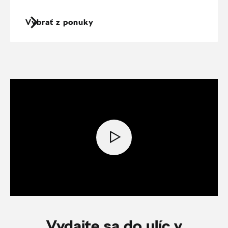
Vybrať z ponuky
Vydajte sa do ulíc v