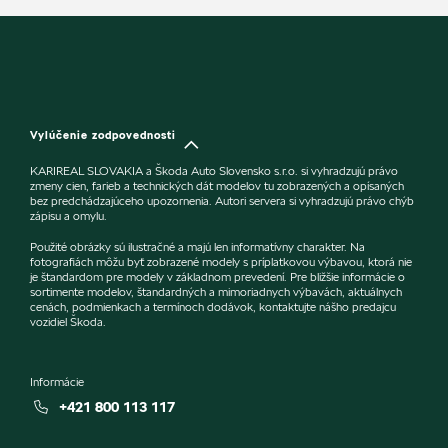
Vylúčenie zodpovednosti
KARIREAL SLOVAKIA a Škoda Auto Slovensko s.r.o. si vyhradzujú právo
zmeny cien, farieb a technických dát modelov tu zobrazených a opísaných
bez predchádzajúceho upozornenia. Autori servera si vyhradzujú právo chýb
zápisu a omylu.
Použité obrázky sú ilustračné a majú len informatívny charakter. Na
fotografiách môžu byť zobrazené modely s príplatkovou výbavou, ktorá nie
je štandardom pre modely v základnom prevedení. Pre bližšie informácie o
sortimente modelov, štandardných a mimoriadnych výbavách, aktuálnych
cenách, podmienkach a termínoch dodávok, kontaktujte nášho predajcu
vozidiel Škoda.
Informácie
+421 800 113 117