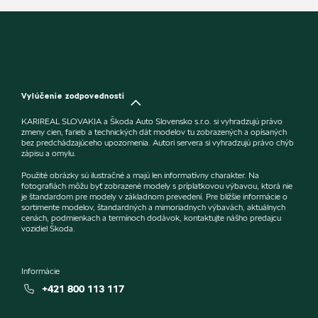
Vylúčenie zodpovednosti
KARIREAL SLOVAKIA a Škoda Auto Slovensko s.r.o. si vyhradzujú právo
zmeny cien, farieb a technických dát modelov tu zobrazených a opísaných
bez predchádzajúceho upozornenia. Autori servera si vyhradzujú právo chýb
zápisu a omylu.
Použité obrázky sú ilustračné a majú len informatívny charakter. Na
fotografiách môžu byť zobrazené modely s príplatkovou výbavou, ktorá nie
je štandardom pre modely v základnom prevedení. Pre bližšie informácie o
sortimente modelov, štandardných a mimoriadnych výbavách, aktuálnych
cenách, podmienkach a termínoch dodávok, kontaktujte nášho predajcu
vozidiel Škoda.
Informácie
+421 800 113 117