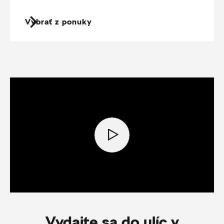
Vybrať z ponuky
Vydajte sa do ulíc v