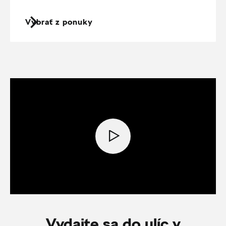
Vybrať z ponuky
Vydajte sa do ulíc v