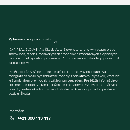
Vylúčenie zodpovednosti
KARIREAL SLOVAKIA a Škoda Auto Slovensko s.r.o. si vyhradzujú právo
zmeny cien, farieb a technických dát modelov tu zobrazených a opísaných
bez predchádzajúceho upozornenia. Autori servera si vyhradzujú právo chýb
zápisu a omylu.
Použité obrázky sú ilustračné a majú len informatívny charakter. Na
fotografiách môžu byť zobrazené modely s príplatkovou výbavou, ktorá nie
je štandardom pre modely v základnom prevedení. Pre bližšie informácie o
sortimente modelov, štandardných a mimoriadnych výbavách, aktuálnych
cenách, podmienkach a termínoch dodávok, kontaktujte nášho predajcu
vozidiel Škoda.
Informácie
+421 800 113 117