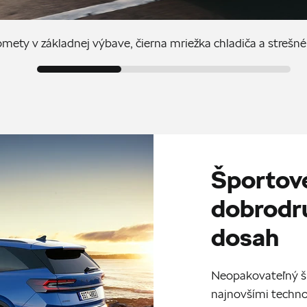
ety v základnej výbave, čierna mriežka chladiča a strešné 
Športov
dobrodr
dosah
Neopakovateľný šp
najnovšími techno