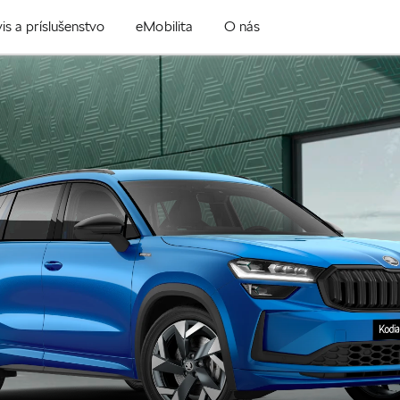
is a príslušenstvo
eMobilita
O nás