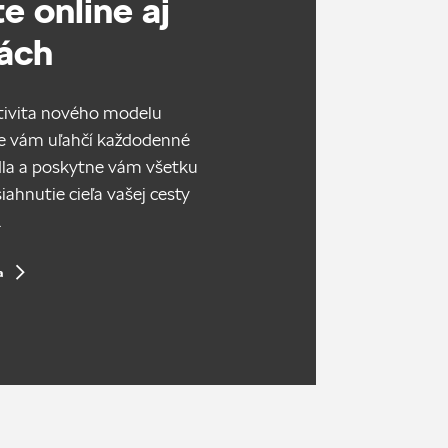
e online aj
ách
tivita nového modelu
e vám uľahčí každodenné
dla a poskytne vám všetku
ahnutie cieľa vašej cesty
.
a