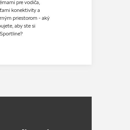
émami pre vodiča,
ami konektivity a
rným priestorom - aký
ujete, aby ste si
 Sportline?