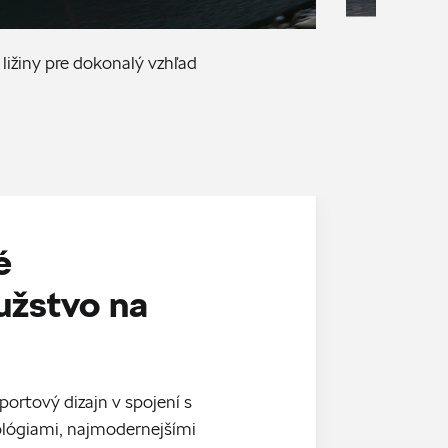
ližiny pre dokonalý vzhľad
é
užstvo na
ortový dizajn v spojení s
lógiami, najmodernejšími