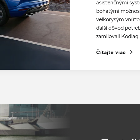
asistenčnými syst
bohatými možnosť
veľkorysým vnúto
ďalší dôvod potreb
zamilovali Kodiaq
Čítajte viac