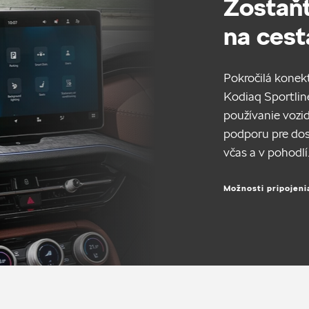
Zostaňt
na cest
Pokročilá konek
Kodiaq Sportlin
používanie vozi
podporu pre dosi
včas a v pohodlí
Možnosti pripojeni