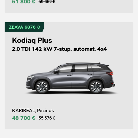
51 800 €
59 662 €
ZĽAVA 6876 €
Kodiaq Plus
2,0 TDI 142 kW 7-stup. automat. 4x4
KARIREAL, Pezinok
48 700 €
55 576 €