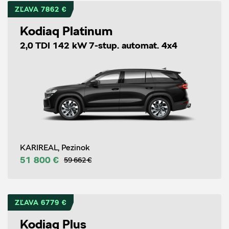
ZĽAVA 7862 €
Kodiaq Platinum
2,0 TDI 142 kW 7-stup. automat. 4x4
KARIREAL, Pezinok
51 800 €
59 662 €
ZĽAVA 6779 €
Kodiaq Plus