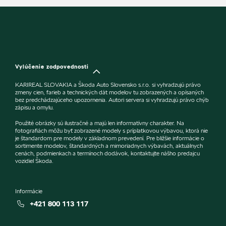
Vylúčenie zodpovednosti
KARIREAL SLOVAKIA a Škoda Auto Slovensko s.r.o. si vyhradzujú právo
zmeny cien, farieb a technických dát modelov tu zobrazených a opísaných
bez predchádzajúceho upozornenia. Autori servera si vyhradzujú právo chýb
zápisu a omylu.
Použité obrázky sú ilustračné a majú len informatívny charakter. Na
fotografiách môžu byť zobrazené modely s príplatkovou výbavou, ktorá nie
je štandardom pre modely v základnom prevedení. Pre bližšie informácie o
sortimente modelov, štandardných a mimoriadnych výbavách, aktuálnych
cenách, podmienkach a termínoch dodávok, kontaktujte nášho predajcu
vozidiel Škoda.
Informácie
+421 800 113 117