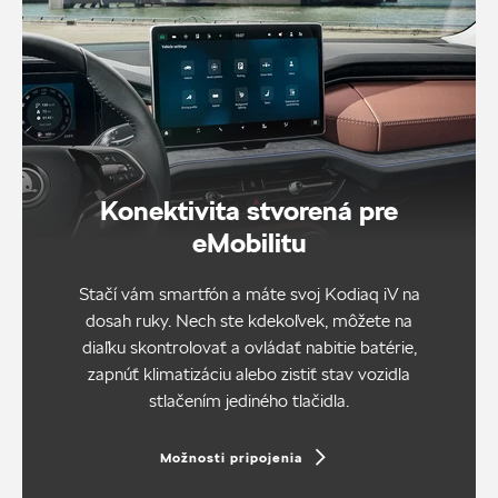
Konektivita stvorená pre
eMobilitu
Stačí vám smartfón a máte svoj Kodiaq iV na
dosah ruky. Nech ste kdekoľvek, môžete na
diaľku skontrolovať a ovládať nabitie batérie,
zapnúť klimatizáciu alebo zistiť stav vozidla
stlačením jediného tlačidla.
Možnosti pripojenia