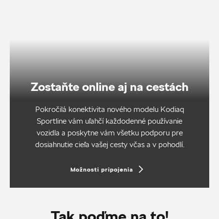
Zostaňte online aj na cestách
Pokročilá konektivita nového modelu Kodiaq
Sportline vám uľahčí každodenné používanie
vozidla a poskytne vám všetku podporu pre
dosiahnutie cieľa vašej cesty včas a v pohodlí.
Možnosti pripojenia
Tak poďme na to!