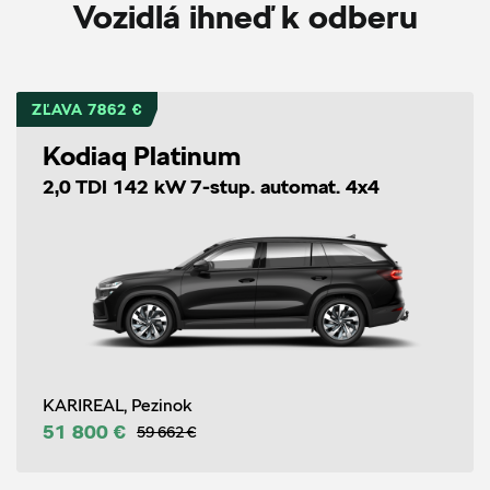
Vozidlá ihneď k odberu
ZĽAVA 7862 €
Kodiaq Platinum
2,0 TDI 142 kW 7-stup. automat. 4x4
KARIREAL, Pezinok
51 800 €
59 662 €