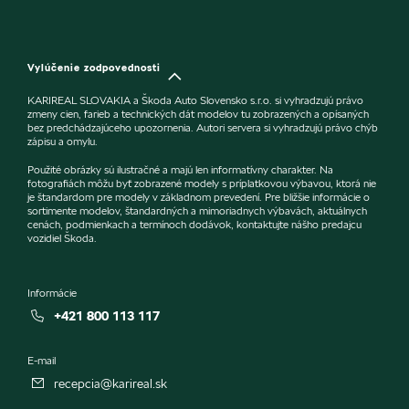
Vylúčenie zodpovednosti
KARIREAL SLOVAKIA a Škoda Auto Slovensko s.r.o. si vyhradzujú právo
zmeny cien, farieb a technických dát modelov tu zobrazených a opísaných
bez predchádzajúceho upozornenia. Autori servera si vyhradzujú právo chýb
zápisu a omylu.
Použité obrázky sú ilustračné a majú len informatívny charakter. Na
fotografiách môžu byť zobrazené modely s príplatkovou výbavou, ktorá nie
je štandardom pre modely v základnom prevedení. Pre bližšie informácie o
sortimente modelov, štandardných a mimoriadnych výbavách, aktuálnych
cenách, podmienkach a termínoch dodávok, kontaktujte nášho predajcu
vozidiel Škoda.
Informácie
+421 800 113 117
E-mail
recepcia@karireal.sk