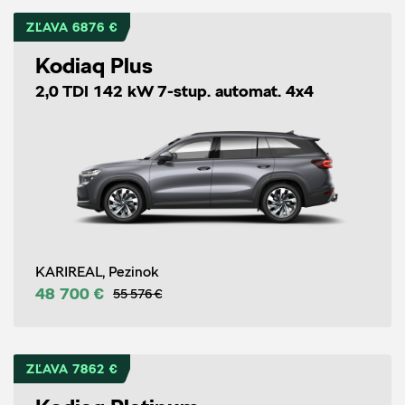
ZĽAVA 6876 €
Kodiaq Plus
2,0 TDI 142 kW 7-stup. automat. 4x4
KARIREAL, Pezinok
48 700 €
55 576 €
ZĽAVA 7862 €