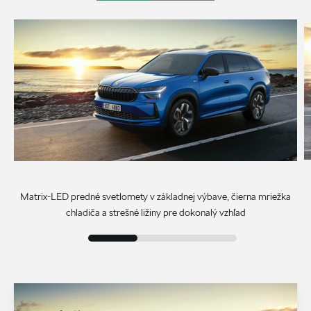
Matrix-LED predné svetlomety v základnej výbave, čierna mriežka
chladiča a strešné ližiny pre dokonalý vzhľad