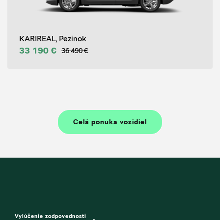
KARIREAL, Pezinok
33 190 €
36 490 €
Celá ponuka vozidiel
Vylúčenie zodpovednosti