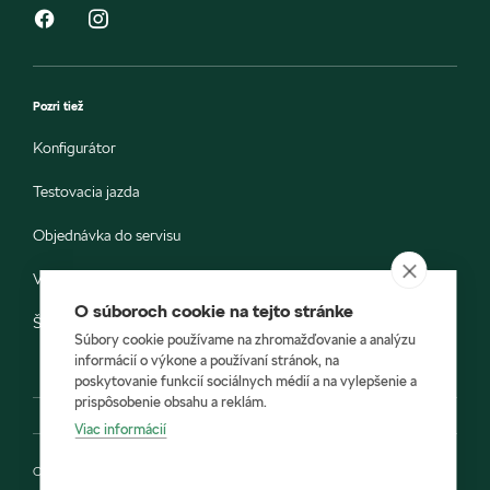
Pozri tiež
Konfigurátor
Testovacia jazda
Objednávka do servisu
Vozidlá ihneď k odberu
O súboroch cookie na tejto stránke
Škoda E-shop
Súbory cookie používame na zhromažďovanie a analýzu
informácií o výkone a používaní stránok, na
poskytovanie funkcií sociálnych médií a na vylepšenie a
prispôsobenie obsahu a reklám.
Viac informácií
Ochrana osobných údajov