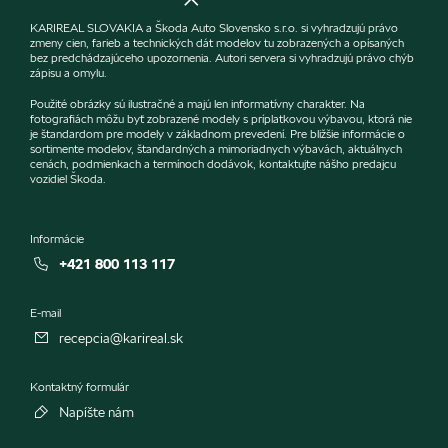
KARIREAL SLOVAKIA a Škoda Auto Slovensko s.r.o. si vyhradzujú právo
zmeny cien, farieb a technických dát modelov tu zobrazených a opísaných
bez predchádzajúceho upozornenia. Autori servera si vyhradzujú právo chýb
zápisu a omylu.
Použité obrázky sú ilustračné a majú len informatívny charakter. Na
fotografiách môžu byť zobrazené modely s príplatkovou výbavou, ktorá nie
je štandardom pre modely v základnom prevedení. Pre bližšie informácie o
sortimente modelov, štandardných a mimoriadnych výbavách, aktuálnych
cenách, podmienkach a termínoch dodávok, kontaktujte nášho predajcu
vozidiel Škoda.
Informácie
+421 800 113 117
E-mail
recepcia@karireal.sk
Kontaktný formulár
Napíšte nám