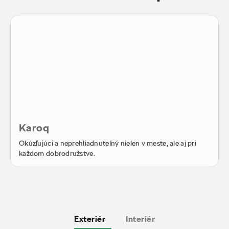
Karoq
Okúzľujúci a neprehliadnuteľný nielen v meste, ale aj pri
každom dobrodružstve.
Exteriér
Interiér