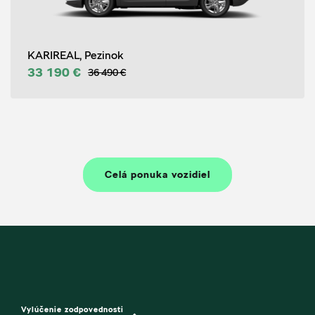
KARIREAL, Pezinok
33 190 €
36 490 €
Celá ponuka vozidiel
Vylúčenie zodpovednosti