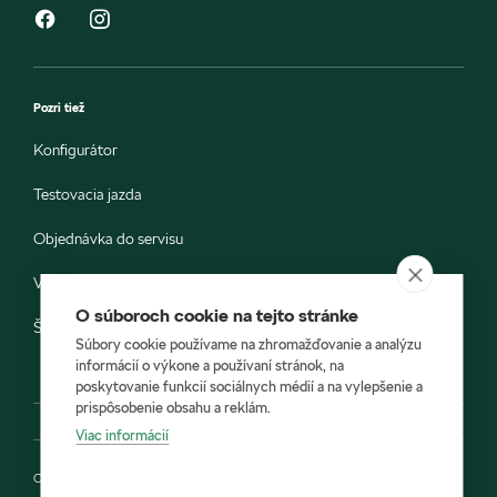
Pozri tiež
Konfigurátor
Testovacia jazda
Objednávka do servisu
Vozidlá ihneď k odberu
O súboroch cookie na tejto stránke
Škoda E-shop
Súbory cookie používame na zhromažďovanie a analýzu
informácií o výkone a používaní stránok, na
poskytovanie funkcií sociálnych médií a na vylepšenie a
prispôsobenie obsahu a reklám.
Viac informácií
Ochrana osobných údajov