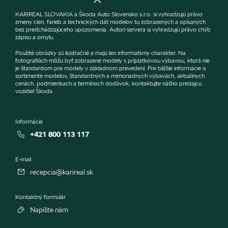
KARIREAL SLOVAKIA a Škoda Auto Slovensko s.r.o. si vyhradzujú právo
zmeny cien, farieb a technických dát modelov tu zobrazených a opísaných
bez predchádzajúceho upozornenia. Autori servera si vyhradzujú právo chýb
zápisu a omylu.
Použité obrázky sú ilustračné a majú len informatívny charakter. Na
fotografiách môžu byť zobrazené modely s príplatkovou výbavou, ktorá nie
je štandardom pre modely v základnom prevedení. Pre bližšie informácie o
sortimente modelov, štandardných a mimoriadnych výbavách, aktuálnych
cenách, podmienkach a termínoch dodávok, kontaktujte nášho predajcu
vozidiel Škoda.
Informácie
+421 800 113 117
E-mail
recepcia@karireal.sk
Kontaktný formulár
Napíšte nám