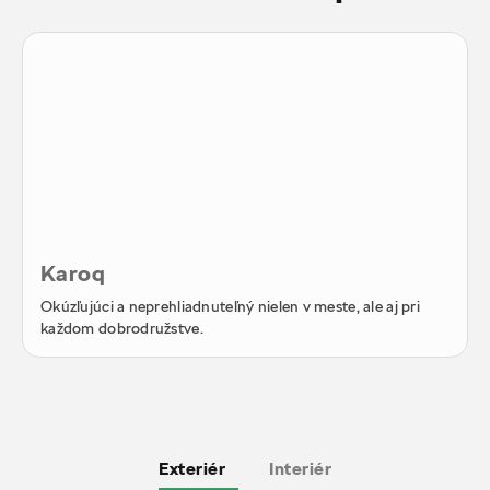
Karoq
Okúzľujúci a neprehliadnuteľný nielen v meste, ale aj pri
každom dobrodružstve.
Exteriér
Interiér