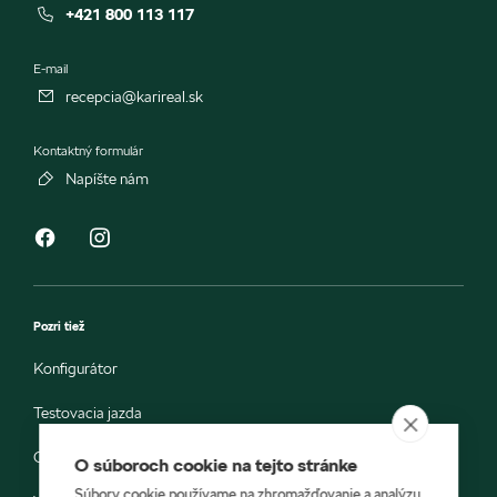
+421 800 113 117
E-mail
recepcia@karireal.sk
Kontaktný formulár
Napíšte nám
Pozri tiež
Konfigurátor
Testovacia jazda
Objednávka do servisu
O súboroch cookie na tejto stránke
Súbory cookie používame na zhromažďovanie a analýzu