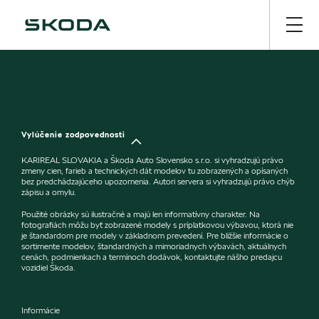
Vylúčenie zodpovednosti
KARIREAL SLOVAKIA a Škoda Auto Slovensko s.r.o. si vyhradzujú právo
zmeny cien, farieb a technických dát modelov tu zobrazených a opísaných
bez predchádzajúceho upozornenia. Autori servera si vyhradzujú právo chýb
zápisu a omylu.
Použité obrázky sú ilustračné a majú len informatívny charakter. Na
fotografiách môžu byť zobrazené modely s príplatkovou výbavou, ktorá nie
je štandardom pre modely v základnom prevedení. Pre bližšie informácie o
sortimente modelov, štandardných a mimoriadnych výbavách, aktuálnych
cenách, podmienkach a termínoch dodávok, kontaktujte nášho predajcu
vozidiel Škoda.
Informácie