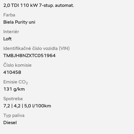
2,0 TDI 110 kW 7-stup. automat.
Farba
Biela Purity uni
Interiér
Loft
Identifikačné číslo vozidla (VIN)
TMBJH8NZXTC051964
Číslo komisie
410458
Emisie CO
2
131
g/km
Spotreba
7,2 | 4,2 | 5,0
l/100km
Typ paliva
Diesel