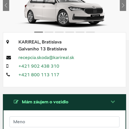
Previous
Ne
KARIREAL, Bratislava
Galvaniho 13
Bratislava
recepcia.skoda@karireal.sk
+421 902 438 310
+421 800 113 117
Mám záujem o vozidlo