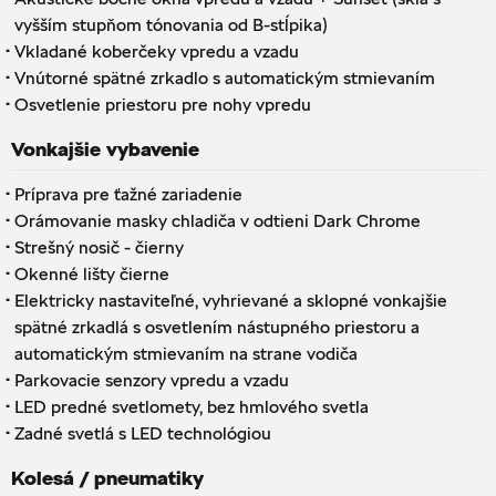
vyšším stupňom tónovania od B-stĺpika)
·
Vkladané koberčeky vpredu a vzadu
·
Vnútorné spätné zrkadlo s automatickým stmievaním
·
Osvetlenie priestoru pre nohy vpredu
Vonkajšie vybavenie
·
Príprava pre ťažné zariadenie
·
Orámovanie masky chladiča v odtieni Dark Chrome
·
Strešný nosič - čierny
·
Okenné lišty čierne
·
Elektricky nastaviteľné, vyhrievané a sklopné vonkajšie
spätné zrkadlá s osvetlením nástupného priestoru a
automatickým stmievaním na strane vodiča
·
Parkovacie senzory vpredu a vzadu
·
LED predné svetlomety, bez hmlového svetla
·
Zadné svetlá s LED technológiou
Kolesá / pneumatiky