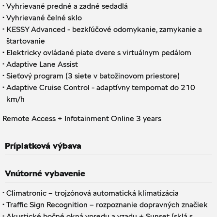
·
Vyhrievané predné a zadné sedadlá
·
Vyhrievané čelné sklo
·
KESSY Advanced - bezkľúčové odomykanie, zamykanie a
štartovanie
·
Elektricky ovládané piate dvere s virtuálnym pedálom
·
Adaptive Lane Assist
·
Sieťový program (3 siete v batožinovom priestore)
·
Adaptive Cruise Control - adaptívny tempomat do 210
km/h
Remote Access + Infotainment Online 3 years
Príplatková výbava
Vnútorné vybavenie
·
Climatronic – trojzónová automatická klimatizácia
·
Traffic Sign Recognition – rozpoznanie dopravných značiek
·
Akustické bočné okná vpredu a vzadu + Sunset (sklá s