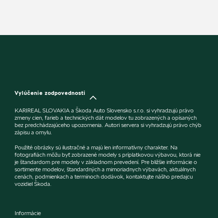
Vylúčenie zodpovednosti
KARIREAL SLOVAKIA a Škoda Auto Slovensko s.r.o. si vyhradzujú právo
zmeny cien, farieb a technických dát modelov tu zobrazených a opísaných
bez predchádzajúceho upozornenia. Autori servera si vyhradzujú právo chýb
zápisu a omylu.
Použité obrázky sú ilustračné a majú len informatívny charakter. Na
fotografiách môžu byť zobrazené modely s príplatkovou výbavou, ktorá nie
je štandardom pre modely v základnom prevedení. Pre bližšie informácie o
sortimente modelov, štandardných a mimoriadnych výbavách, aktuálnych
cenách, podmienkach a termínoch dodávok, kontaktujte nášho predajcu
vozidiel Škoda.
Informácie