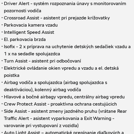
·
Driver Alert - systém rozpoznania únavy s monitorovaním
pozornosti vodiča
·
Crossroad Assist - asistent pri prejazde križovatky
·
Parkovacia kamera vzadu
·
Intelligent Speed ​​​​Assist
·
El. parkovacia brzda
·
Isofix - 2 x príprava na uchytenie detských sedačiek vzadu a
1 x na sedadle spolujazdca
·
Turn Assist - asistent pri odbočovaní
·
Elektrické ovládanie okien vpredu a vzadu a el. detská
poistka
·
Airbag vodiča a spolujazdca (airbag spolujazdca s
deaktiváciou), kolenný airbag vodiča
·
Hlavové a bočné airbagy vpredu, centrálny airbag vpredu
·
Crew Protect Assist - proaktívna ochrana cestujúcich
·
Side Assist - asistent zmeny jazdného pruhu (vrátane Rear
Traffic Alert - asistent vyparkovania a Exit Warning -
varovanie pri vystupovaní z vozidla)
·
Auto Light Assist – automatické prepínanie diaľkových a