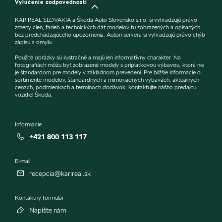
Vylúčenie zodpovednosti
KARIREAL SLOVAKIA a Škoda Auto Slovensko s.r.o. si vyhradzujú právo
zmeny cien, farieb a technických dát modelov tu zobrazených a opísaných
bez predchádzajúceho upozornenia. Autori servera si vyhradzujú právo chýb
zápisu a omylu.
Použité obrázky sú ilustračné a majú len informatívny charakter. Na
fotografiách môžu byť zobrazené modely s príplatkovou výbavou, ktorá nie
je štandardom pre modely v základnom prevedení. Pre bližšie informácie o
sortimente modelov, štandardných a mimoriadnych výbavách, aktuálnych
cenách, podmienkach a termínoch dodávok, kontaktujte nášho predajcu
vozidiel Škoda.
Informácie
+421 800 113 117
E-mail
recepcia@karireal.sk
Kontaktný formulár
Napíšte nám