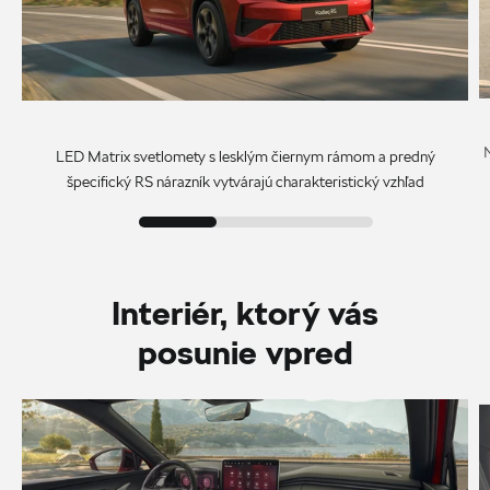
N
LED Matrix svetlomety s lesklým čiernym rámom a predný
špecifický RS nárazník vytvárajú charakteristický vzhľad
Interiér, ktorý vás
posunie vpred