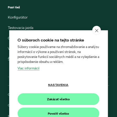
Pozri tiež
Konfigurátor
Testovacia jazda
Objednávka do servisu
O súboroch cookie na tejto stránke
Súbory cookie používame na zhromažďovanie a analýzu
Vozidlá ihneď k odberu
informácií o výkone a používaní stránok, na
poskytovanie funkcií sociálnych médií a na vylepšenie a
Škoda E-shop
prispôsobenie obsahu a reklám.
Viac informácií
NASTAVENIA
Ochrana osobných údajov
Zakázať všetko
Cookies
Povoliť všetko
Kontakt