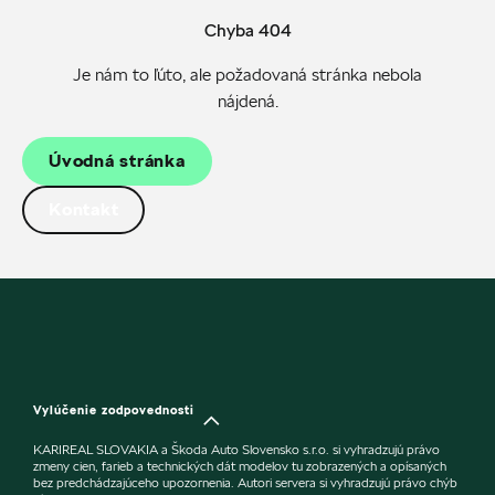
Chyba 404
Je nám to ľúto, ale požadovaná stránka nebola
nájdená.
Úvodná stránka
Kontakt
Vylúčenie zodpovednosti
KARIREAL SLOVAKIA a Škoda Auto Slovensko s.r.o. si vyhradzujú právo
zmeny cien, farieb a technických dát modelov tu zobrazených a opísaných
bez predchádzajúceho upozornenia. Autori servera si vyhradzujú právo chýb