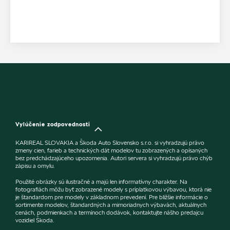
Vylúčenie zodpovednosti
KARIREAL SLOVAKIA a Škoda Auto Slovensko s.r.o. si vyhradzujú právo
zmeny cien, farieb a technických dát modelov tu zobrazených a opísaných
bez predchádzajúceho upozornenia. Autori servera si vyhradzujú právo chýb
zápisu a omylu.
Použité obrázky sú ilustračné a majú len informatívny charakter. Na
fotografiách môžu byť zobrazené modely s príplatkovou výbavou, ktorá nie
je štandardom pre modely v základnom prevedení. Pre bližšie informácie o
sortimente modelov, štandardných a mimoriadnych výbavách, aktuálnych
cenách, podmienkach a termínoch dodávok, kontaktujte nášho predajcu
vozidiel Škoda.