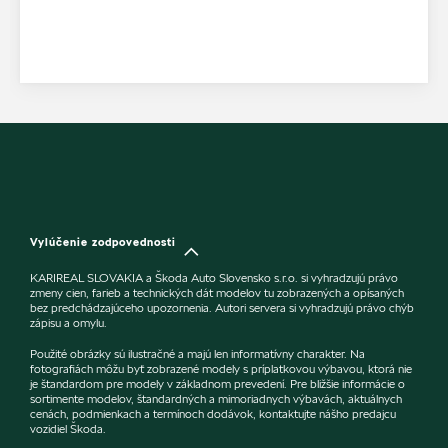
Vylúčenie zodpovednosti
KARIREAL SLOVAKIA a Škoda Auto Slovensko s.r.o. si vyhradzujú právo
zmeny cien, farieb a technických dát modelov tu zobrazených a opísaných
bez predchádzajúceho upozornenia. Autori servera si vyhradzujú právo chýb
zápisu a omylu.
Použité obrázky sú ilustračné a majú len informatívny charakter. Na
fotografiách môžu byť zobrazené modely s príplatkovou výbavou, ktorá nie
je štandardom pre modely v základnom prevedení. Pre bližšie informácie o
sortimente modelov, štandardných a mimoriadnych výbavách, aktuálnych
cenách, podmienkach a termínoch dodávok, kontaktujte nášho predajcu
vozidiel Škoda.