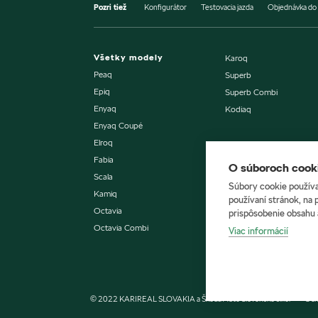
Pozri tiež
Konfigurátor
Testovacia jazda
Objednávka do 
Všetky modely
Karoq
Peaq
Superb
Epiq
Superb Combi
Enyaq
Kodiaq
Enyaq Coupé
Elroq
Predaj vozidiel
Fabia
Cenníky a katalógy
O súboroch cooki
Scala
Testovacia jazda
Súbory cookie používa
Kamiq
Dostupné vozidlá sklado
používaní stránok, na 
Octavia
prispôsobenie obsahu 
Cenníky a katalógy
Octavia Combi
Viac informácií
Testovacia jazda
Naše prevádzky
© 2022 KARIREAL SLOVAKIA a Škoda Auto Slovensko s.r.o.
Och