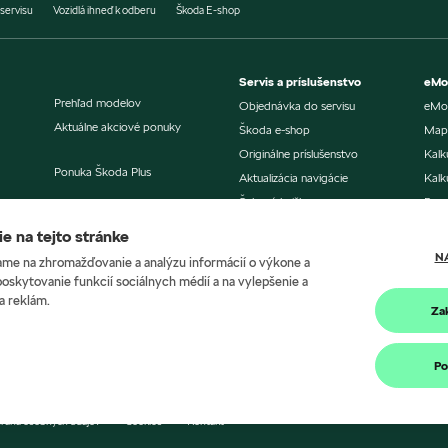
servisu
Vozidlá ihneď k odberu
Škoda E-shop
Servis a príslušenstvo
eMob
Prehľad modelov
Objednávka do servisu
eMob
Aktuálne akciové ponuky
Škoda e-shop
Mapa
Originálne príslušenstvo
Kalk
Ponuka Škoda Plus
Aktualizácia navigácie
Kalk
Šeková knižka
Poro
Výhody pre všetkých
Škoda Connect
Aktu
už od 1 vozidla
e na tejto stránke
Škoda Connect Lite
N
me na zhromažďovanie a analýzu informácií o výkone a
Nabí
Škoda Economy servis
Ponuka financovania
m
poskytovanie funkcií sociálnych médií a na vylepšenie a
Vere
a reklám.
Poistenie
Za
Po
rana osobných údajov
Cookies
Kontakt