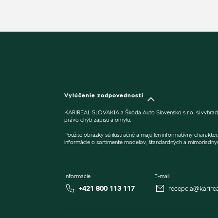
Vylúčenie zodpovednosti
KARIREAL SLOVAKIA a Škoda Auto Slovensko s.r.o. si vyhradzu
právo chýb zápisu a omylu.
Použité obrázky sú ilustračné a majú len informatívny charakt
informácie o sortimente modelov, štandardných a mimoriadny
Informácie
E-mail
+421 800 113 117
recepcia@karirea