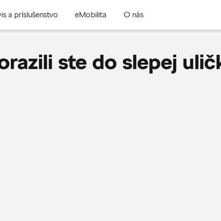
is a príslušenstvo
eMobilita
O nás
orazili ste do slepej ulič