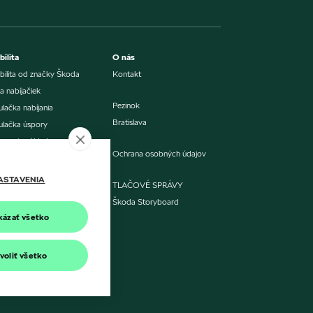
ilita
O nás
ilita od značky Škoda
Kontakt
 nabíjačiek
Pezinok
ulačka nabíjania
Bratislava
ulačka úspory
vnanie nákladov
Ochrana osobných údajov
alizácia softvéru
ASTAVENIA
TLAČOVÉ SPRÁVY
janie doma alebo v práci
Škoda Storyboard
jné nabíjanie
kázať všetko
voliť všetko