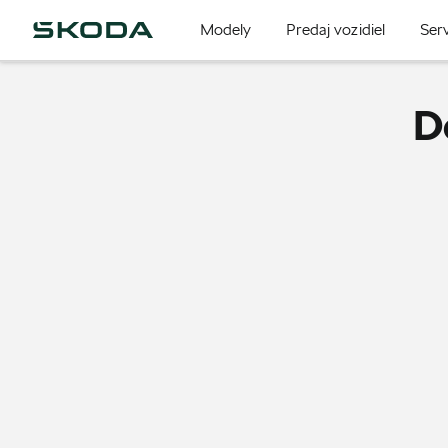
Modely
Predaj vozidiel
Serv
D