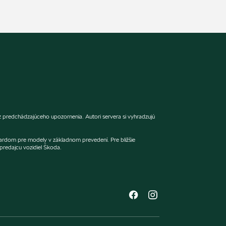
predchádzajúceho upozornenia. Autori servera si vyhradzujú
dardom pre modely v základnom prevedení. Pre bližšie
redajcu vozidiel Škoda.