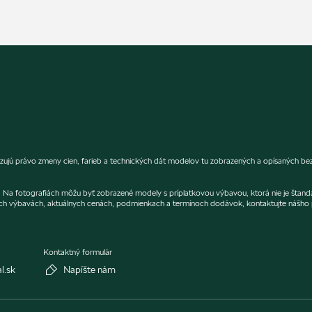
jú právo zmeny cien, farieb a technických dát modelov tu zobrazených a opísaných bez 
er. Na fotografiách môžu byť zobrazené modely s príplatkovou výbavou, ktorá nie je štan
ch výbavách, aktuálnych cenách, podmienkach a termínoch dodávok, kontaktujte nášho p
Kontaktný formulár
l.sk
Napíšte nám