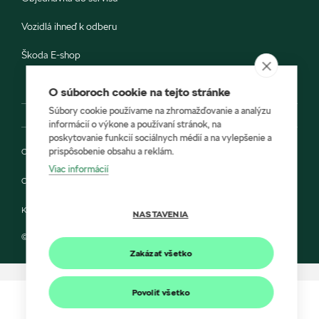
Vozidlá ihneď k odberu
Škoda E-shop
O súboroch cookie na tejto stránke
Súbory cookie používame na zhromažďovanie a analýzu
informácií o výkone a používaní stránok, na
poskytovanie funkcií sociálnych médií a na vylepšenie a
prispôsobenie obsahu a reklám.
Ochrana osobných údajov
Viac informácií
Cookies
Kontakt
NASTAVENIA
© 2022 KARIREAL SLOVAKIA a Škoda Auto Slovensko s.r.o.
Zakázať všetko
Povoliť všetko