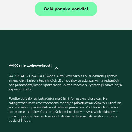
Celá ponuka vozidiel
Vylúčenie zodpovednosti
KARIREAL SLOVAKIA a Škoda Auto Slovensko s.r.o. si vyhradzujú právo
zmeny cien, farieb a technických dát modelov tu zobrazených a opísaných
bez predchádzajúceho upozornenia. Autori servera si vyhradzujú právo chýb
zápisu a omylu.
Použité obrázky sú ilustračné a majú len informatívny charakter. Na
fotografiách môžu byť zobrazené modely s príplatkovou výbavou, ktorá nie
je štandardom pre modely v základnom prevedení. Pre bližšie informácie o
sortimente modelov, štandardných a mimoriadnych výbavách, aktuálnych
cenách, podmienkach a termínoch dodávok, kontaktujte nášho predajcu
vozidiel Škoda.