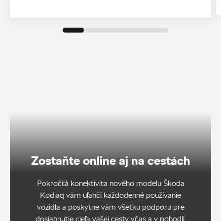
Zostaňte online aj na cestách
Pokročilá konektivita nového modelu Škoda
Kodiaq vám uľahčí každodenné používanie
vozidla a poskytne vám všetku podporu pre
dosiahnutie cieľa vašej cesty včas a v pohodlí.