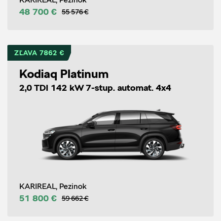
48 700 €
55 576 €
ZĽAVA 7862 €
Kodiaq Platinum
2,0 TDI 142 kW 7-stup. automat. 4x4
KARIREAL, Pezinok
51 800 €
59 662 €