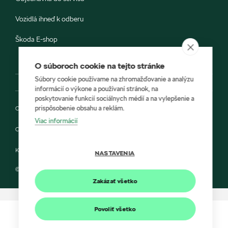
Vozidlá ihneď k odberu
Škoda E-shop
O súboroch cookie na tejto stránke
Súbory cookie používame na zhromažďovanie a analýzu
informácií o výkone a používaní stránok, na
poskytovanie funkcií sociálnych médií a na vylepšenie a
prispôsobenie obsahu a reklám.
Ochrana osobných údajov
Viac informácií
Cookies
Kontakt
NASTAVENIA
© 2022 KARIREAL SLOVAKIA a Škoda Auto Slovensko s.r.o.
Zakázať všetko
Povoliť všetko