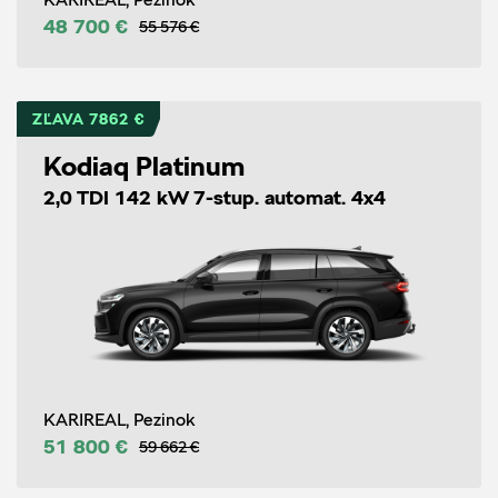
48 700 €
55 576 €
ZĽAVA 7862 €
Kodiaq Platinum
2,0 TDI 142 kW 7-stup. automat. 4x4
KARIREAL, Pezinok
51 800 €
59 662 €