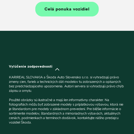
Celá ponuka vozidiel
Vylúčenie zodpovednosti
KARIREAL SLOVAKIA a Škoda Auto Slovensko s.r.o. si vyhradzujú právo
zmeny cien, farieb a technických dát modelov tu zobrazených a opísaných
bez predchádzajúceho upozornenia. Autori servera si vyhradzujú právo chýb
zápisu a omylu.
Použité obrázky sú ilustračné a majú len informatívny charakter. Na
fotografiách môžu byť zobrazené modely s príplatkovou výbavou, ktorá nie
je štandardom pre modely v základnom prevedení. Pre bližšie informácie o
sortimente modelov, štandardných a mimoriadnych výbavách, aktuálnych
cenách, podmienkach a termínoch dodávok, kontaktujte nášho predajcu
vozidiel Škoda.