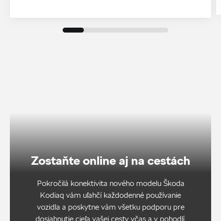
Zostaňte online aj na cestách
Pokročilá konektivita nového modelu Škoda
Kodiaq vám uľahčí každodenné používanie
vozidla a poskytne vám všetku podporu pre
dosiahnutie cieľa vašej cesty včas a v pohodlí.