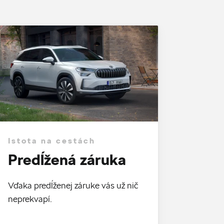
Istota na cestách
Predĺžená záruka
Vďaka predĺženej záruke vás už nič
neprekvapí.