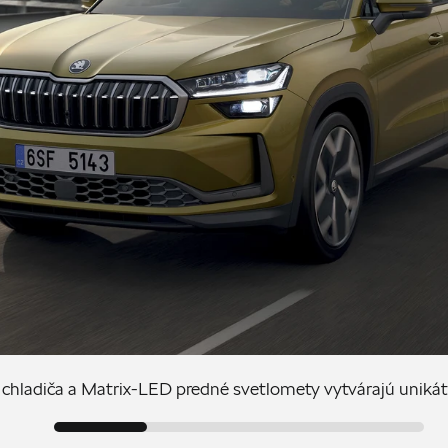
chladiča a Matrix-LED predné svetlomety vytvárajú unikát