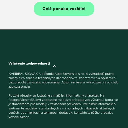
Celá ponuka vozidiel
Vylúčenie zodpovednosti
KARIREAL SLOVAKIA a Škoda Auto Slovensko s.r.o. si vyhradzujú právo
zmeny cien, farieb a technických dát modelov tu zobrazených a opísaných
bez predchádzajúceho upozornenia. Autori servera si vyhradzujú právo chýb
zápisu a omylu.
Použité obrázky sú ilustračné a majú len informatívny charakter. Na
fotografiách môžu byť zobrazené modely s príplatkovou výbavou, ktorá nie
je štandardom pre modely v základnom prevedení. Pre bližšie informácie o
sortimente modelov, štandardných a mimoriadnych výbavách, aktuálnych
cenách, podmienkach a termínoch dodávok, kontaktujte nášho predajcu
vozidiel Škoda.