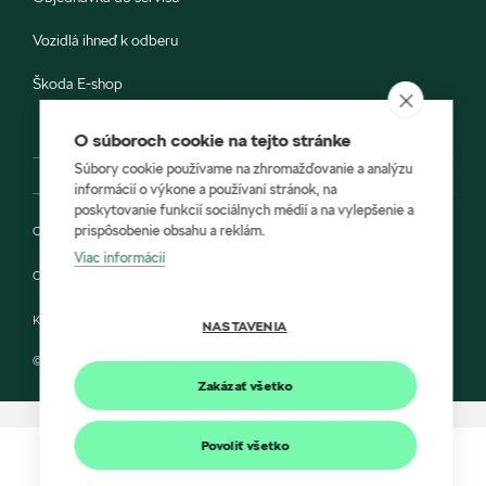
Vozidlá ihneď k odberu
Škoda E-shop
O súboroch cookie na tejto stránke
Súbory cookie používame na zhromažďovanie a analýzu
informácií o výkone a používaní stránok, na
poskytovanie funkcií sociálnych médií a na vylepšenie a
prispôsobenie obsahu a reklám.
Ochrana osobných údajov
Viac informácií
Cookies
Kontakt
NASTAVENIA
© 2022 KARIREAL SLOVAKIA a Škoda Auto Slovensko s.r.o.
Zakázať všetko
Povoliť všetko