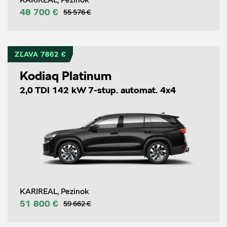
48 700 €
55 576 €
ZĽAVA 7862 €
Kodiaq Platinum
2,0 TDI 142 kW 7-stup. automat. 4x4
KARIREAL, Pezinok
51 800 €
59 662 €