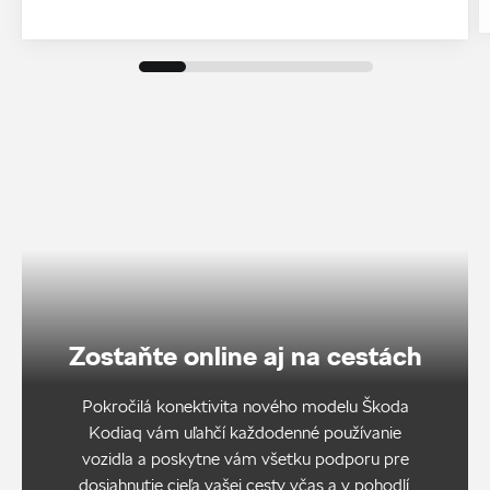
Zostaňte online aj na cestách
Pokročilá konektivita nového modelu Škoda
Kodiaq vám uľahčí každodenné používanie
vozidla a poskytne vám všetku podporu pre
dosiahnutie cieľa vašej cesty včas a v pohodlí.