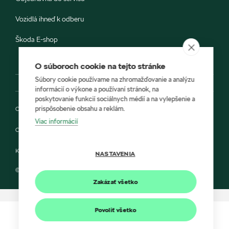
Vozidlá ihneď k odberu
Škoda E-shop
O súboroch cookie na tejto stránke
Súbory cookie používame na zhromažďovanie a analýzu
informácií o výkone a používaní stránok, na
poskytovanie funkcií sociálnych médií a na vylepšenie a
prispôsobenie obsahu a reklám.
Ochrana osobných údajov
Viac informácií
Cookies
Kontakt
NASTAVENIA
© 2022 KARIREAL SLOVAKIA a Škoda Auto Slovensko s.r.o.
Zakázať všetko
Povoliť všetko