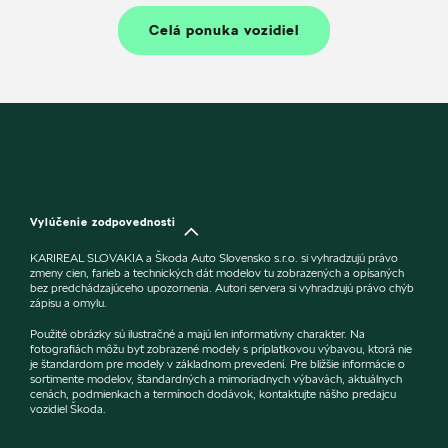
Celá ponuka vozidiel
Vylúčenie zodpovednosti
KARIREAL SLOVAKIA a Škoda Auto Slovensko s.r.o. si vyhradzujú právo
zmeny cien, farieb a technických dát modelov tu zobrazených a opísaných
bez predchádzajúceho upozornenia. Autori servera si vyhradzujú právo chýb
zápisu a omylu.
Použité obrázky sú ilustračné a majú len informatívny charakter. Na
fotografiách môžu byť zobrazené modely s príplatkovou výbavou, ktorá nie
je štandardom pre modely v základnom prevedení. Pre bližšie informácie o
sortimente modelov, štandardných a mimoriadnych výbavách, aktuálnych
cenách, podmienkach a termínoch dodávok, kontaktujte nášho predajcu
vozidiel Škoda.