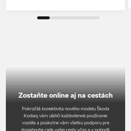
Zostaňte online aj na cestách
Pokročilá konektivita nového modelu Škoda
Kodiaq vám uľahčí každodenné používanie
vozidla a poskytne vám všetku podporu pre
dosiahnutie cieľa vašej cesty včas a v pohodlí.