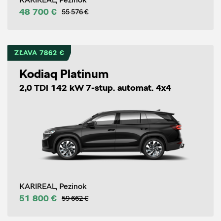
48 700 €
55 576 €
ZĽAVA 7862 €
Kodiaq Platinum
2,0 TDI 142 kW 7-stup. automat. 4x4
KARIREAL, Pezinok
51 800 €
59 662 €